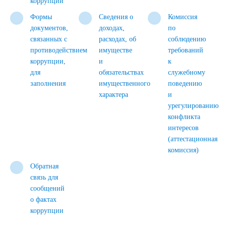
коррупции
Формы
Сведения о
Комиссия
документов,
доходах,
по
связанных с
расходах, об
соблюдению
противодействием
имуществе
требований
коррупции,
и
к
для
обязательствах
служебному
заполнения
имущественного
поведению
характера
и
урегулированию
конфликта
интересов
(аттестационная
комиссия)
Обратная
связь для
сообщений
о фактах
коррупции