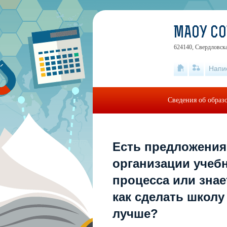
МАОУ С
624140, Свердловска
Напи
Сведения об образ
Есть предложения
организации учеб
процесса или знае
как сделать школу
лучше?