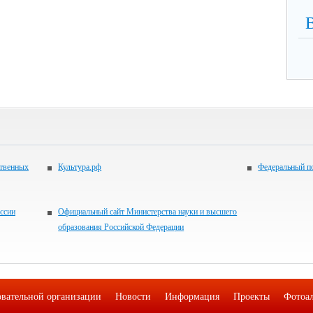
ственных
Культура.рф
Федеральный по
ссии
Официальный сайт Министерства науки и высшего
образования Российской Федерации
овательной организации
Новости
Информация
Проекты
Фотоа