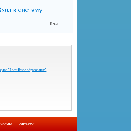
Вход в систему
Вход
ртал "Российское образование"
льбомы
Контакты