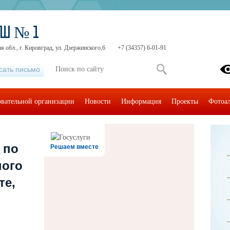
ОШ № 1
я обл., г. Кировград, ул. Дзержинского,6
+7 (34357) 6-01-91
сать письмо
овательной организации
Новости
Информация
Проекты
Фотоа
 по
Решаем вместе
ного
те,