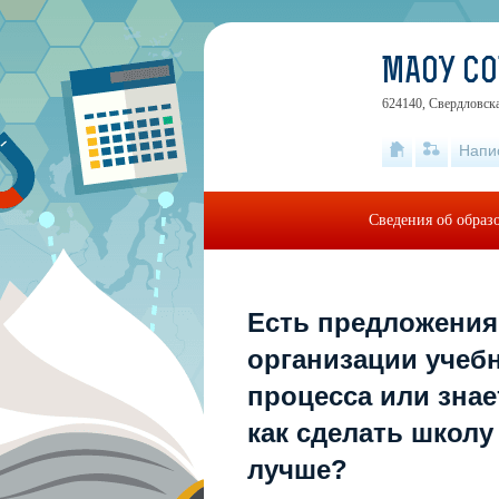
МАОУ С
624140, Свердловска
Напи
Сведения об образ
Есть предложения
организации учеб
процесса или знае
как сделать школу
лучше?