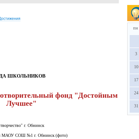
Достижения
пн
3
10
ДА ШКОЛЬНИКОВ
17
24
готворительный фонд "Достойным
Лучшее"
31
творчество" г. Обнинск
ся МАОУ СОШ №1 г. Обнинск
(фото)