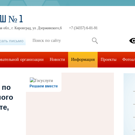
ОШ № 1
я обл., г. Кировград, ул. Дзержинского,6
+7 (34357) 6-01-91
сать письмо
овательной организации
Новости
Информация
Проекты
Фотоа
 по
Решаем вместе
ного
те,