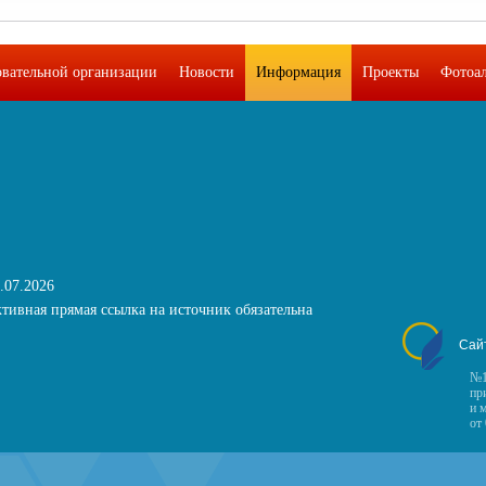
овательной организации
Новости
Информация
Проекты
Фотоа
.07.2026
тивная прямая ссылка на источник обязательна
Сай
№1
пр
и 
от