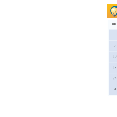
пн
3
10
17
24
31