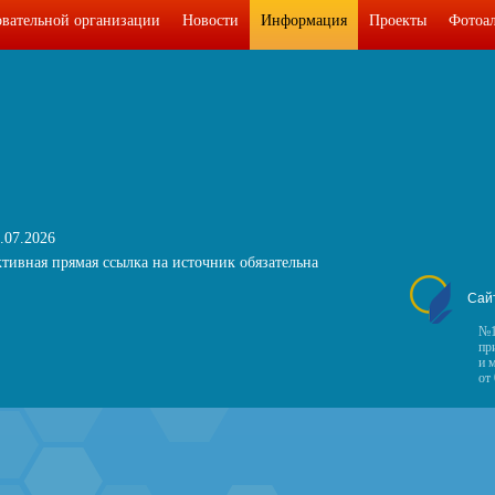
овательной организации
Новости
Информация
Проекты
Фотоа
.07.2026
тивная прямая ссылка на источник обязательна
Сай
№1
пр
и 
от