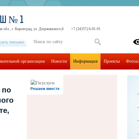
ОШ № 1
я обл., г. Кировград, ул. Дзержинского,6
+7 (34357) 6-01-91
сать письмо
овательной организации
Новости
Информация
Проекты
Фотоа
 по
Решаем вместе
ного
те,