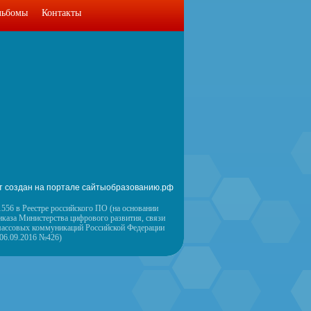
льбомы
Контакты
т создан на портале сайтыобразованию.рф
556 в Реестре российского ПО (на основании
иказа Министерства цифрового развития, связи
массовых коммуникаций Российской Федерации
 06.09.2016 №426)