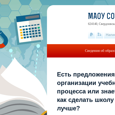
МАОУ С
624140, Свердловска
Напи
Сведения об образ
Есть предложения
организации учеб
процесса или знае
как сделать школу
лучше?