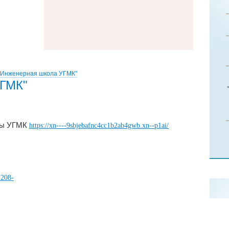
"Инженерная школа УГМК"
УГМК"
лы УГМК
https://xn----9sbjebafnc4cc1b2ab4gwb.xn--p1ai/